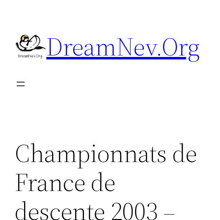
Aller
au
DreamNev.Org
contenu
Championnats de
France de
descente 2003 –