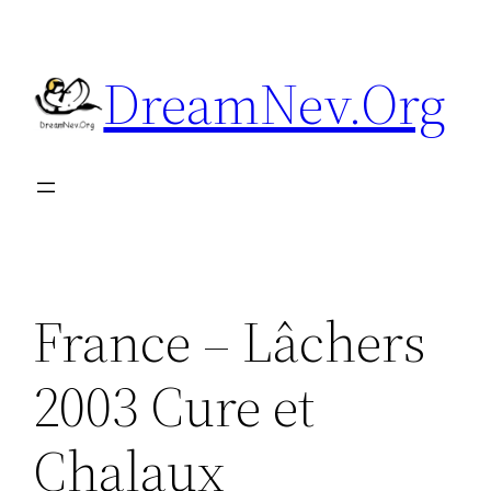
Aller
au
DreamNev.Org
contenu
France – Lâchers
2003 Cure et
Chalaux