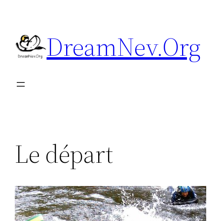
Aller
au
DreamNev.Org
contenu
Le départ