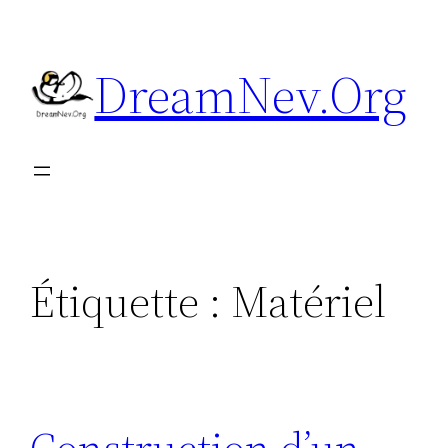
Aller
au
DreamNev.Org
contenu
Étiquette :
Matériel