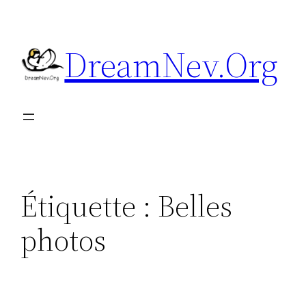
Aller
au
DreamNev.Org
contenu
Étiquette :
Belles
photos