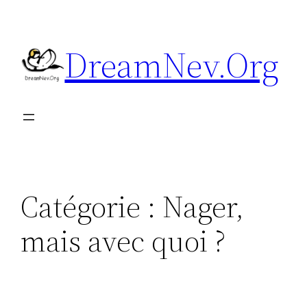
Aller
au
DreamNev.Org
contenu
Catégorie :
Nager,
mais avec quoi ?