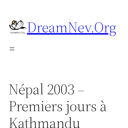
Aller
au
DreamNev.Org
contenu
Népal 2003 –
Premiers jours à
Kathmandu