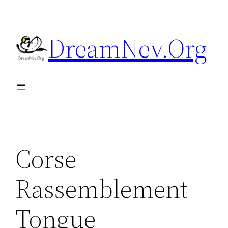
Aller
au
DreamNev.Org
contenu
Corse –
Rassemblement
Tongue