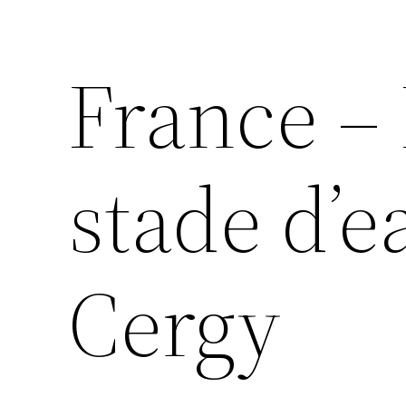
France – 
stade d’e
Cergy