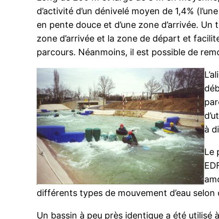
d’activité d’un dénivelé moyen de 1,4% (l’u
en pente douce et d’une zone d’arrivée. Un ta
zone d’arrivée et la zone de départ et facili
parcours. Néanmoins, il est possible de remon
L’a
déb
par
d’u
à d
Le 
EDF
amo
différents types de mouvement d’eau selon 
Un bassin à peu près identique a été utilis