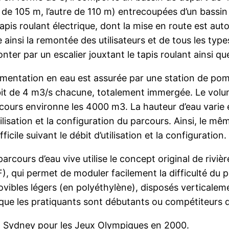
ne de 105 m, l’autre de 110 m) entrecoupées d’un bass
pis roulant électrique, dont la mise en route est auto
te ainsi la remontée des utilisateurs et de tous les ty
ter par un escalier jouxtant le tapis roulant ainsi qu
limentation en eau est assurée par une station de p
it de 4 m3/s chacune, totalement immergée. Le volum
cours environne les 4000 m3. La hauteur d’eau varie e
tilisation et la configuration du parcours. Ainsi, le m
ifficile suivant le débit d’utilisation et la configuration.
parcours d’eau vive utilise le concept original de rivi
), qui permet de moduler facilement la difficulté du p
vibles légers (en polyéthylène), disposés verticalement
que les pratiquants sont débutants ou compétiteurs d
é à Sydney pour les Jeux Olympiques en 2000.