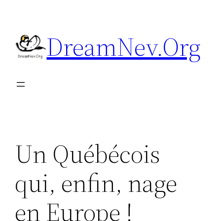
Aller
au
DreamNev.Org
contenu
Un Québécois
qui, enfin, nage
en Europe !