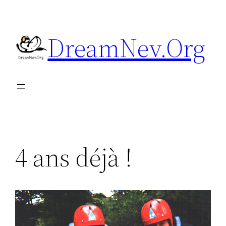
Aller
au
DreamNev.Org
contenu
4 ans déjà !