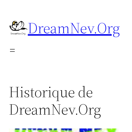
Aller
au
DreamNev.Org
contenu
Historique de
DreamNev.Org