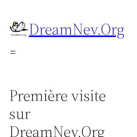
Aller
au
DreamNev.Org
contenu
Première visite
sur
DreamNev.Org