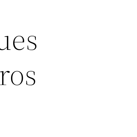
ues
ros