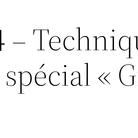
4 – Techniq
spécial « G